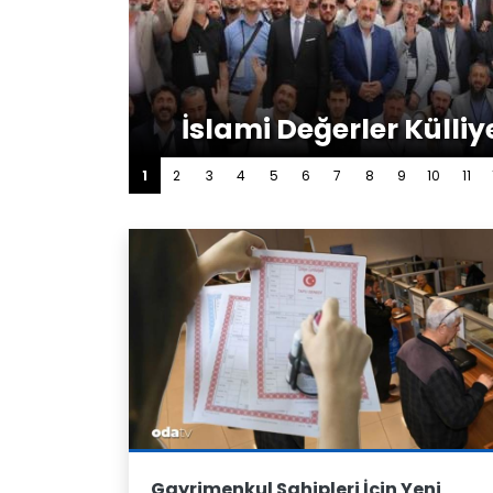
İslami Değerler Külliy
1
2
3
4
5
6
7
8
9
10
11
Gayrimenkul Sahipleri İçin Yeni