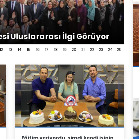
esi Uluslararası İlgi Görüyor
12
13
14
15
16
17
18
19
20
21
22
23
24
25
Eğitim veriyordu, şimdi kendi işinin