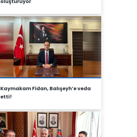
oluşturuyor
Kaymakam Fidan, Balışeyh’e veda
etti!