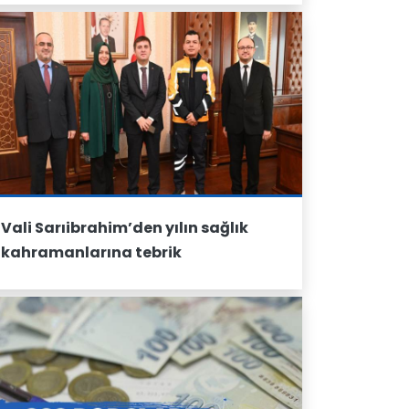
Kırıkkale Seyahat firması 
Vali Sarıibrahim’den yılın sağlık
kahramanlarına tebrik