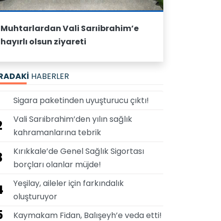
Muhtarlardan Vali Sarıibrahim’e
hayırlı olsun ziyareti
IRADAKİ
HABERLER
Sigara paketinden uyuşturucu çıktı!
Vali Sarıibrahim’den yılın sağlık
2
kahramanlarına tebrik
Kırıkkale’de Genel Sağlık Sigortası
3
borçları olanlar müjde!
Yeşilay, aileler için farkındalık
4
oluşturuyor
5
Kaymakam Fidan, Balışeyh’e veda etti!