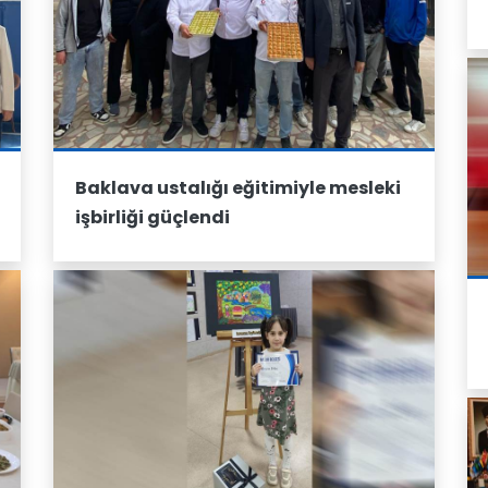
Baklava ustalığı eğitimiyle mesleki
işbirliği güçlendi