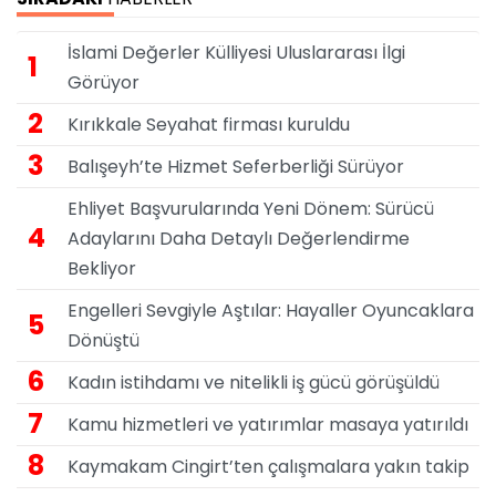
İslami Değerler Külliyesi Uluslararası İlgi
1
Görüyor
2
Kırıkkale Seyahat firması kuruldu
3
Balışeyh’te Hizmet Seferberliği Sürüyor
Ehliyet Başvurularında Yeni Dönem: Sürücü
4
Adaylarını Daha Detaylı Değerlendirme
Bekliyor
Engelleri Sevgiyle Aştılar: Hayaller Oyuncaklara
5
Dönüştü
6
Kadın istihdamı ve nitelikli iş gücü görüşüldü
7
Kamu hizmetleri ve yatırımlar masaya yatırıldı
8
Kaymakam Cingirt’ten çalışmalara yakın takip