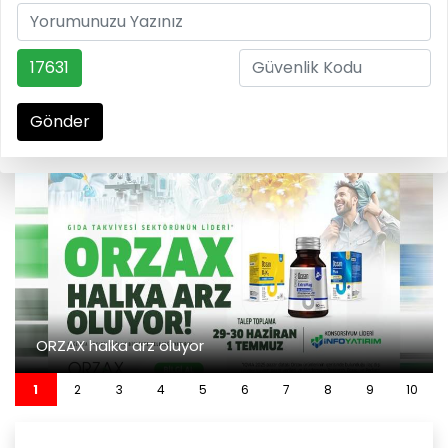
17631
Gönder
ORZAX halka arz oluyor
1
2
3
4
5
6
7
8
9
10