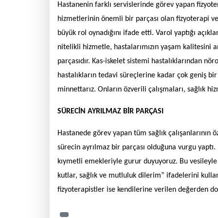
Hastanenin farklı servislerinde görev yapan fizyote
hizmetlerinin önemli bir parçası olan fizyoterapi v
büyük rol oynadığını ifade etti. Varol yaptığı açık
nitelikli hizmetle, hastalarımızın yaşam kalitesini a
parçasıdır. Kas-iskelet sistemi hastalıklarından nö
hastalıkların tedavi süreçlerine kadar çok geniş bi
minnettarız. Onların özverili çalışmaları, sağlık hi
SÜRECİN AYRILMAZ BİR PARÇASI
Hastanede görev yapan tüm sağlık çalışanlarının özv
sürecin ayrılmaz bir parçası olduğuna vurgu yaptı. 
kıymetli emekleriyle gurur duyuyoruz. Bu vesileyle
kutlar, sağlık ve mutluluk dilerim” ifadelerini ku
fizyoterapistler ise kendilerine verilen değerden dol