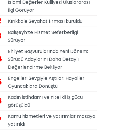
İslami Değerler Külliyesi Uluslararası
İlgi Görüyor
2
Kırıkkale Seyahat firması kuruldu
Balışeyh’te Hizmet Seferberliği
3
Sürüyor
Ehliyet Başvurularında Yeni Dönem:
4
Sürücü Adaylarını Daha Detaylı
Değerlendirme Bekliyor
Engelleri Sevgiyle Aştılar: Hayaller
5
Oyuncaklara Dönüştü
Kadın istihdamı ve nitelikli iş gücü
6
görüşüldü
Kamu hizmetleri ve yatırımlar masaya
7
yatırıldı