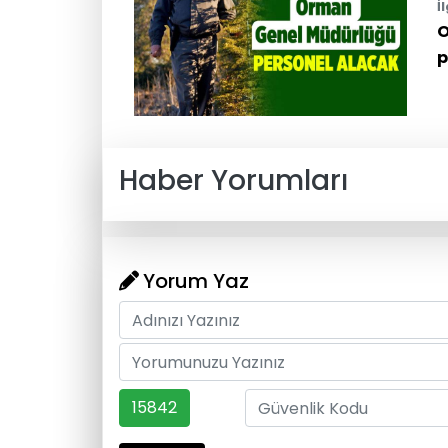
İ
O
p
Haber Yorumları
Yorum Yaz
15842