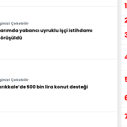
1
lginizi Çekebilir
arımda yabancı uyruklu işçi istihdamı
örüşüldü
lginizi Çekebilir
ırıkkale’de 500 bin lira konut desteği