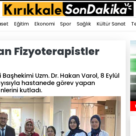
aset
Eğitim
Ekonomi
Spor
Sağlık
Kültür Sanat
Te
n Fizyoterapistler
i Başhekimi Uzm. Dr. Hakan Varol, 8 Eylül
ayısıyla hastanede görev yapan
nlerini kutladı.