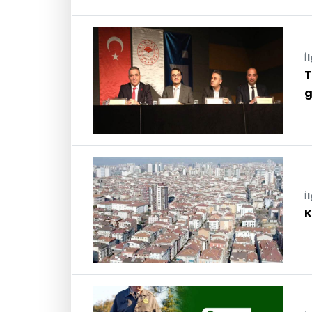
İ
T
g
İ
K