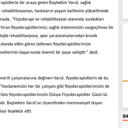
rapistlerle bir araya gelen Başhekim Varol, sağlık
e rehabilitasyonun, hastaların yaşam kalitesini yükseltmede
lamada, “Fizyoterapi ve rehabilitasyon alanında sundukları
rtıran fizyoterapistlerimiz; sağlık sistemimizin vazgeçilmez bir
rolojik rehabilitasyona, spor yaralanmalarından kronik
r alanda etkin görev üstlenen fizyoterapistlerimize
zmetlerinin başarısında önemli bir paya sahiptir” dedi.
erili çalışmalarına değinen Varol, fizyoterapistlerin de bu
“Hastanemizin her bir çalışanı gibi fizyoterapistlerimizin de
 tüm fizyoterapistlerimizin Dünya Fizyoterapistler Günü’nü
llandı. Başhekim Varol’un ziyaretinden memnuniyet duyan
ayı teşekkür etti.
S