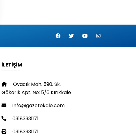
İLETIŞIM
Ovacık Mah. 590. Sk.
Gökarık Apt. No: 5/6 Kırıkkale
info@gazetekale.com
03183331171
03183331171