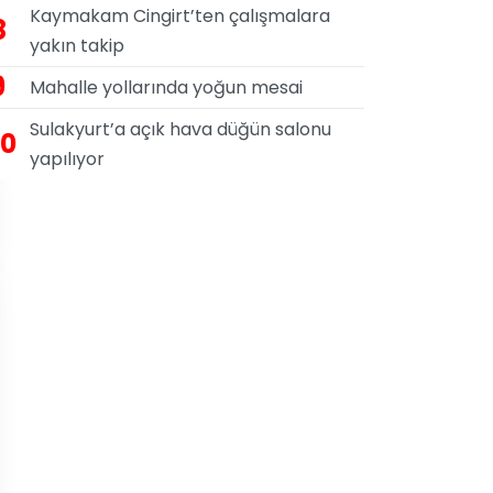
Kaymakam Cingirt’ten çalışmalara
8
yakın takip
9
Mahalle yollarında yoğun mesai
Sulakyurt’a açık hava düğün salonu
10
yapılıyor