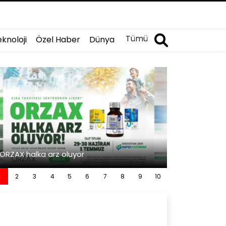
Tümü
knoloji
Özel Haber
Dünya
İslami Değerler
ORZAX halka arz oluyor
Görüyor
1
2
3
4
5
6
7
8
9
10