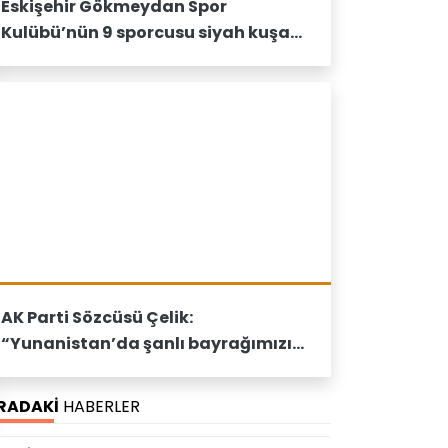
Eskişehir Gökmeydan Spor
Kulübü’nün 9 sporcusu siyah kuşak
bağladı
AK Parti Sözcüsü Çelik:
“Yunanistan’da şanlı bayrağımızın
yakılmasını şiddetle lanetliyoruz”
IRADAKİ
HABERLER