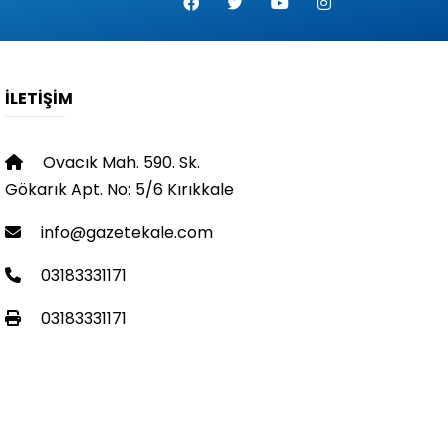
İLETIŞIM
Ovacık Mah. 590. Sk.
Gökarık Apt. No: 5/6 Kırıkkale
info@gazetekale.com
03183331171
03183331171