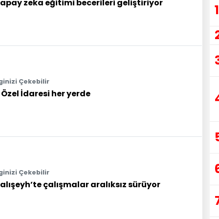
apay zeka eğitimi becerileri geliştiriyor
1
lginizi Çekebilir
l Özel İdaresi her yerde
lginizi Çekebilir
alışeyh’te çalışmalar aralıksız sürüyor