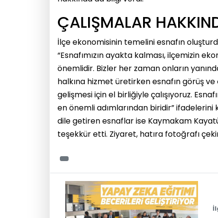
ÇALIŞMALAR HAKKINDA
İlçe ekonomisinin temelini esnafın oluşt
“Esnafımızın ayakta kalması, ilçemizin ek
önemlidir. Bizler her zaman onların yanınd
halkına hizmet üretirken esnafın görüş ve ön
gelişmesi için el birliğiyle çalışıyoruz. Es
en önemli adımlarından biridir” ifadelerini
dile getiren esnaflar ise Kaymakam Kayatü
teşekkür etti. Ziyaret, hatıra fotoğrafı çek
İ