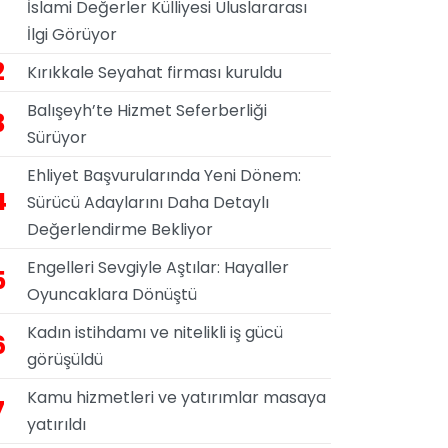
İslami Değerler Külliyesi Uluslararası
İlgi Görüyor
2
Kırıkkale Seyahat firması kuruldu
Balışeyh’te Hizmet Seferberliği
3
Sürüyor
Ehliyet Başvurularında Yeni Dönem:
4
Sürücü Adaylarını Daha Detaylı
Değerlendirme Bekliyor
Engelleri Sevgiyle Aştılar: Hayaller
5
Oyuncaklara Dönüştü
Kadın istihdamı ve nitelikli iş gücü
6
görüşüldü
Kamu hizmetleri ve yatırımlar masaya
7
yatırıldı