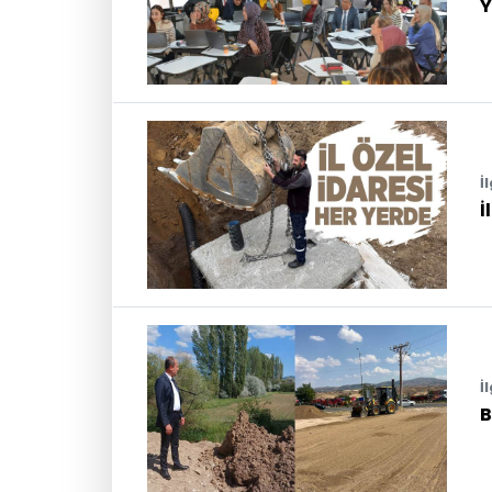
Y
İ
İ
İ
B