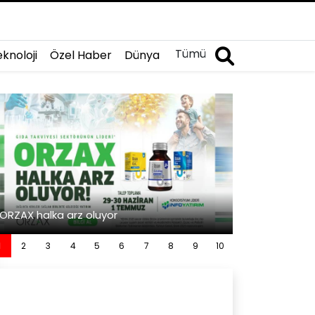
Tümü
knoloji
Özel Haber
Dünya
İslami Değerler
ORZAX halka arz oluyor
Görüyor
1
2
3
4
5
6
7
8
9
10