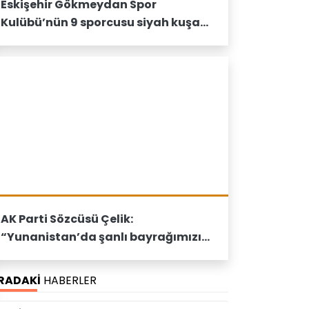
Eskişehir Gökmeydan Spor
Kulübü’nün 9 sporcusu siyah kuşak
bağladı
AK Parti Sözcüsü Çelik:
“Yunanistan’da şanlı bayrağımızın
yakılmasını şiddetle lanetliyoruz”
IRADAKİ
HABERLER