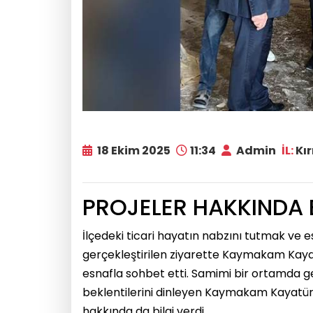
18 Ekim 2025
11:34
Admin
İL:
Kır
PROJELER HAKKINDA B
İlçedeki ticari hayatın nabzını tutmak ve 
gerçekleştirilen ziyarette Kaymakam Kayat
esnafla sohbet etti. Samimi bir ortamda g
beklentilerini dinleyen Kaymakam Kayatürk
hakkında da bilgi verdi.