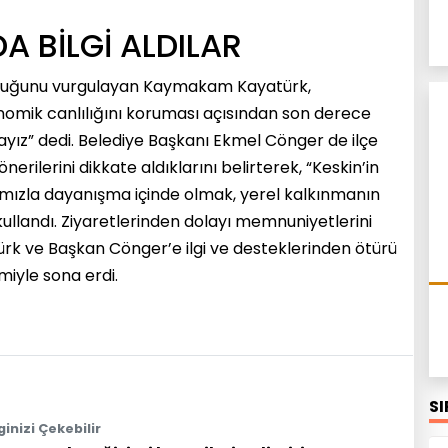
 BİLGİ ALDILAR
urduğunu vurgulayan Kaymakam Kayatürk,
onomik canlılığını koruması açısından son derece
ayız” dedi. Belediye Başkanı Ekmel Cönger de ilçe
erilerini dikkate aldıklarını belirterek, “Keskin’in
nafımızla dayanışma içinde olmak, yerel kalkınmanın
 kullandı. Ziyaretlerinden dolayı memnuniyetlerini
rk ve Başkan Cönger’e ilgi ve desteklerinden ötürü
imiyle sona erdi.
S
lginizi Çekebilir