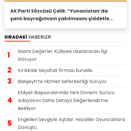
AK Parti Sözcüsü Çelik: “Yunanistan’da
şanlı bayrağımızın yakılmasını şiddetle
lanetliyoruz”
SIRADAKİ
HABERLER
İslami Değerler Külliyesi Uluslararası İlgi
1
Görüyor
2
Kırıkkale Seyahat firması kuruldu
3
Balışeyh’te Hizmet Seferberliği Sürüyor
Ehliyet Başvurularında Yeni Dönem: Sürücü
4
Adaylarını Daha Detaylı Değerlendirme
Bekliyor
Engelleri Sevgiyle Aştılar: Hayaller Oyuncaklara
5
Dönüştü