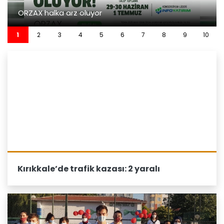
ORZAX halka arz oluyor
1
2
3
4
5
6
7
8
9
10
Kırıkkale’de trafik kazası: 2 yaralı