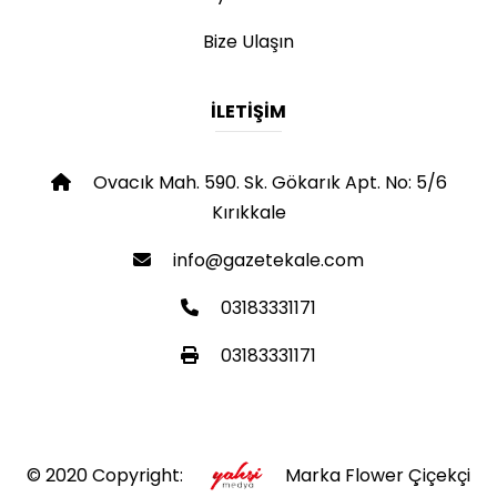
Bize Ulaşın
İLETIŞIM
Ovacık Mah. 590. Sk. Gökarık Apt. No: 5/6
Kırıkkale
info@gazetekale.com
03183331171
03183331171
© 2020 Copyright:
Marka Flower Çiçekçi