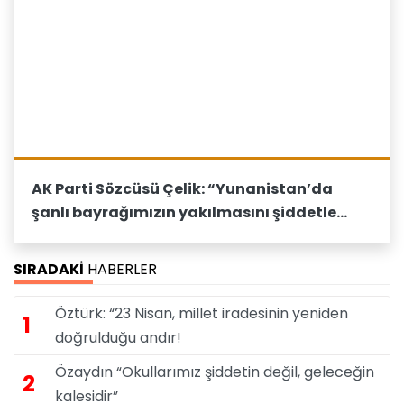
AK Parti Sözcüsü Çelik: “Yunanistan’da
şanlı bayrağımızın yakılmasını şiddetle
lanetliyoruz”
SIRADAKİ
HABERLER
Öztürk: “23 Nisan, millet iradesinin yeniden
1
doğrulduğu andır!
Özaydın “Okullarımız şiddetin değil, geleceğin
2
kalesidir”