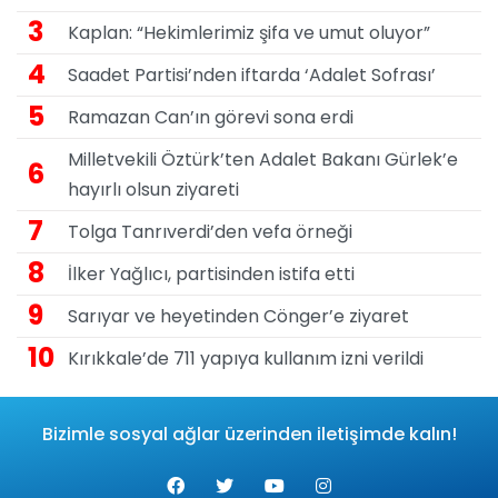
3
Kaplan: “Hekimlerimiz şifa ve umut oluyor”
4
Saadet Partisi’nden iftarda ‘Adalet Sofrası’
5
Ramazan Can’ın görevi sona erdi
Milletvekili Öztürk’ten Adalet Bakanı Gürlek’e
6
hayırlı olsun ziyareti
7
Tolga Tanrıverdi’den vefa örneği
8
İlker Yağlıcı, partisinden istifa etti
9
Sarıyar ve heyetinden Cönger’e ziyaret
10
Kırıkkale’de 711 yapıya kullanım izni verildi
Bizimle sosyal ağlar üzerinden iletişimde kalın!