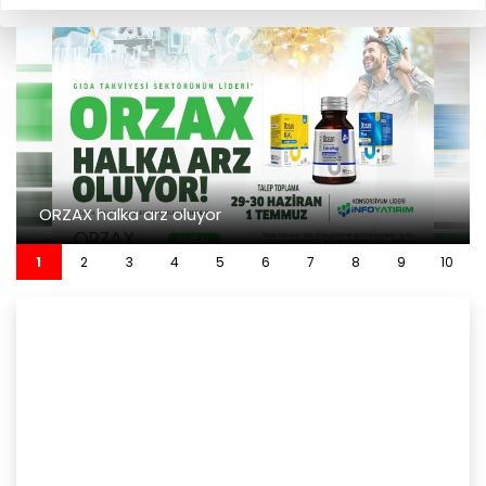
ORZAX halka arz oluyor
1
2
3
4
5
6
7
8
9
10