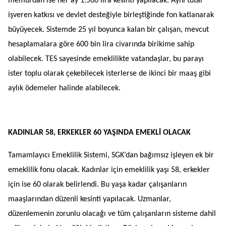
memurdan ise her ay 1.500 lira kesinti yapılacak. Aynı tutar
işveren katkısı ve devlet desteğiyle birleştiğinde fon katlanarak
büyüyecek. Sistemde 25 yıl boyunca kalan bir çalışan, mevcut
hesaplamalara göre 600 bin lira civarında birikime sahip
olabilecek. TES sayesinde emeklilikte vatandaşlar, bu parayı
ister toplu olarak çekebilecek isterlerse de ikinci bir maaş gibi
aylık ödemeler halinde alabilecek.
KADINLAR 58, ERKEKLER 60 YAŞINDA EMEKLİ OLACAK
Tamamlayıcı Emeklilik Sistemi, SGK’dan bağımsız işleyen ek bir
emeklilik fonu olacak. Kadınlar için emeklilik yaşı 58, erkekler
için ise 60 olarak belirlendi. Bu yaşa kadar çalışanların
maaşlarından düzenli kesinti yapılacak. Uzmanlar,
düzenlemenin zorunlu olacağı ve tüm çalışanların sisteme dahil