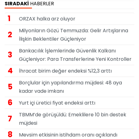
SIRADAKİ
HABERLER
1
ORZAX halka arz oluyor
Milyonların Gözü Temmuzda: Gelir Artışlarına
2
İlişkin Beklentiler Güçleniyor
Bankacılık İşlemlerinde Güvenlik Kalkanı
3
Güçleniyor: Para Transferlerine Yeni Kontroller
4
İhracat birim değer endeksi %12,3 arttı
Borçlular için yapılandırma müjdesi: 48 aya
5
kadar vade imkanı
6
Yurt içi üretici fiyat endeksi arttı
TBMM’de görüşüldü: Emeklilere 10 bin destek
7
müjdesi
8
Mevsim etkisinin istihdam oranı açıklandı