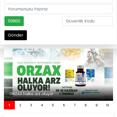
59960
Gönder
ORZAX halka arz oluyor
1
2
3
4
5
6
7
8
9
10