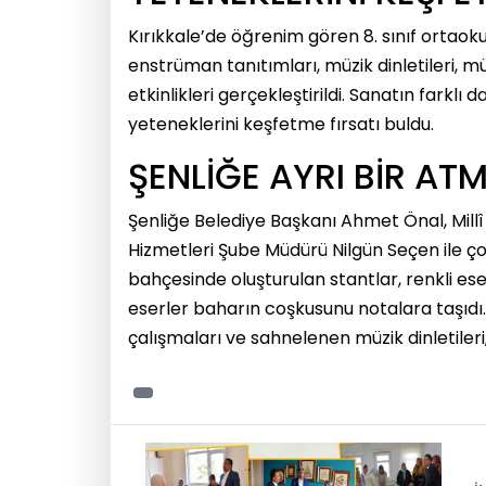
Kırıkkale’de öğrenim gören 8. sınıf ortaoku
enstrüman tanıtımları, müzik dinletileri, mü
etkinlikleri gerçekleştirildi. Sanatın farkl
yeteneklerini keşfetme fırsatı buldu.
ŞENLİĞE AYRI BİR AT
Şenliğe Belediye Başkanı Ahmet Önal, Mil
Hizmetleri Şube Müdürü Nilgün Seçen ile çok
bahçesinde oluşturulan stantlar, renkli es
eserler baharın coşkusunu notalara taşıdı.
çalışmaları ve sahnelenen müzik dinletileri