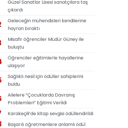
Güzel Sanatlar Lisesi sanatçılara taş
çıkardı
Geleceğin mühendisleri kendilerine
2
hayran bıraktı
Misafir öğrenciler Müdür Güney ile
3
buluştu
Öğrenciler eğitimlerle hayallerine
4
ulaşıyor
Sağlıklı nesil için ödüller sahiplerini
5
buldu
Ailelere “Çocuklarda Davranış
6
Problemleri” Eğitimi Verildi
7
Karakeçili’de kitap sevgisi ödüllendirildi
8
Başarılı öğretmenlere anlamlı ödül