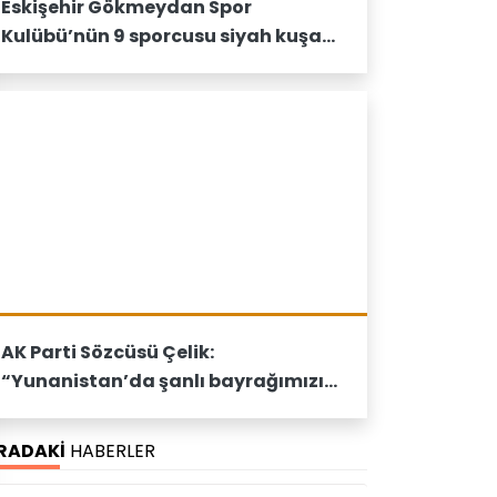
Eskişehir Gökmeydan Spor
Kulübü’nün 9 sporcusu siyah kuşak
bağladı
AK Parti Sözcüsü Çelik:
“Yunanistan’da şanlı bayrağımızın
yakılmasını şiddetle lanetliyoruz”
IRADAKİ
HABERLER