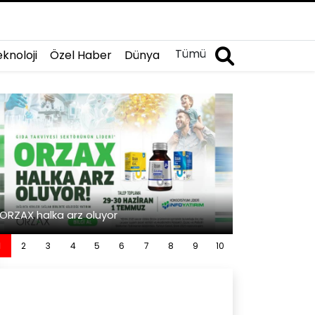
Tümü
knoloji
Özel Haber
Dünya
İslami Değerler
ORZAX halka arz oluyor
Görüyor
1
2
3
4
5
6
7
8
9
10