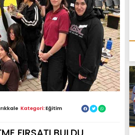
rıkkale
Kategori:
Eğitim
TME FIRSATI BULDU