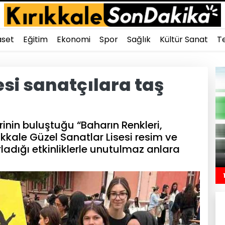
aset
Eğitim
Ekonomi
Spor
Sağlık
Kültür Sanat
Te
esi sanatçılara taş
rinin buluştuğu “Baharın Renkleri,
rıkkale Güzel Sanatlar Lisesi resim ve
ladığı etkinliklerle unutulmaz anlara