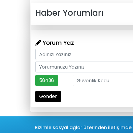
Haber Yorumları
Yorum Yaz
58438
Gönder
Bizimle sosyal ağlar üzerinden iletişimde 