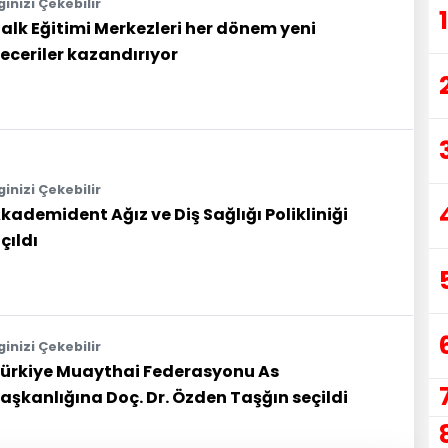
lginizi Çekebilir
1
alk Eğitimi Merkezleri her dönem yeni
eceriler kazandırıyor
lginizi Çekebilir
kademident Ağız ve Diş Sağlığı Polikliniği
çıldı
lginizi Çekebilir
ürkiye Muaythai Federasyonu As
aşkanlığına Doç. Dr. Özden Taşğın seçildi