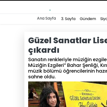
°
Ana Sayfa
3. Sayfa
Gündem
Siy
Güzel Sanatlar Lis
çıkardı
Sanatın renkleriyle müziğin ezgile
Müziğin Ezgileri” Bahar Şenliği, Kı
müzik bölümü öğrencilerinin hazır
sahne oldu.