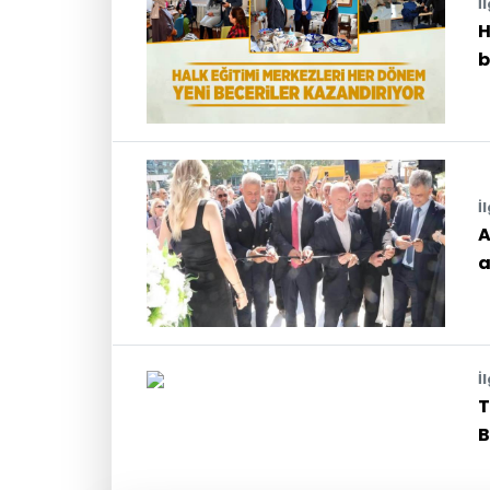
İ
H
b
İ
A
a
İ
T
B